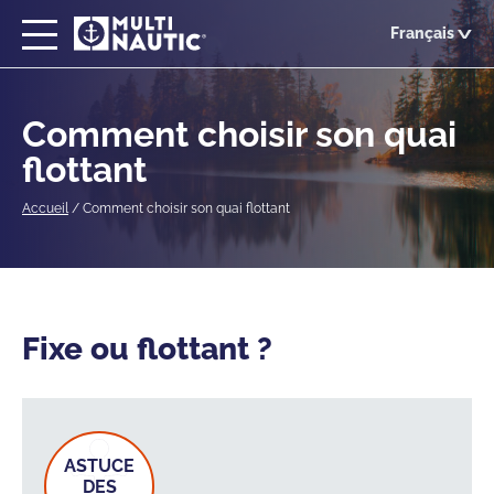
Passer
Français
au
contenu
principal
Comment choisir son quai
flottant
Accueil
/
Comment choisir son quai flottant
Fixe ou flottant ?