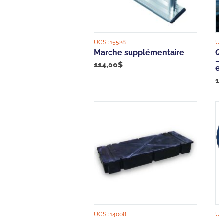
UGS :
15528
U
Marche supplémentaire
Q
–
114,00
$
UGS :
14008
U