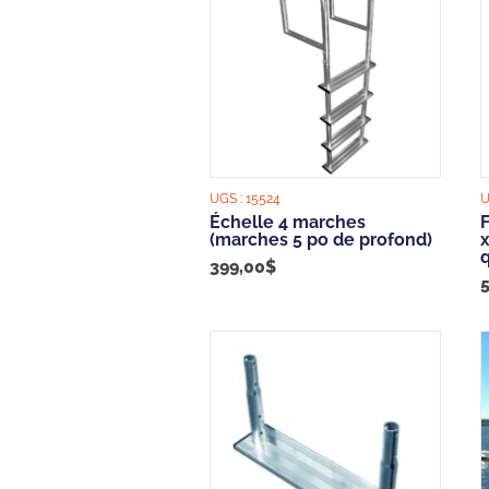
UGS :
15524
U
Échelle 4 marches
F
(marches 5 po de profond)
q
399,00
$