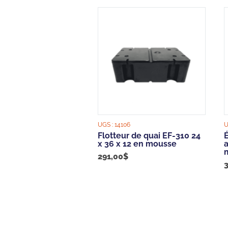
UGS :
14106
U
Flotteur de quai EF-310 24
x 36 x 12 en mousse
a
291,00
$