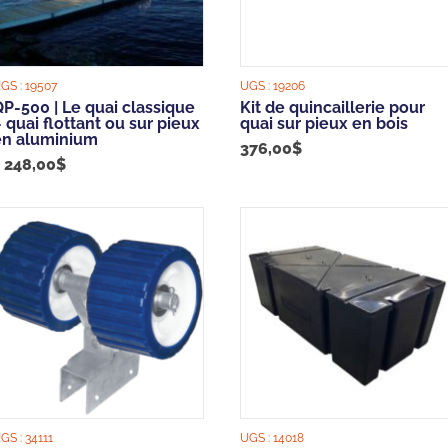
GS :
19507
UGS :
19206
P-500 | Le quai classique
Kit de quincaillerie pour
 quai flottant ou sur pieux
quai sur pieux en bois
en aluminium
376,00
$
1 248,00
$
GS :
34111
UGS :
14018