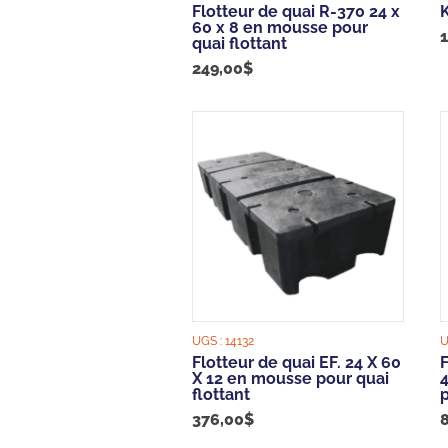
Flotteur de quai R-370 24 x
K
60 x 8 en mousse pour
quai flottant
249,00
$
UGS :
14132
U
Flotteur de quai EF. 24 X 60
X 12 en mousse pour quai
flottant
p
376,00
$