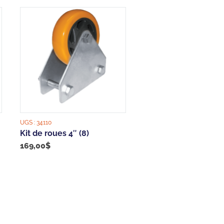
UGS :
34110
Kit de roues 4″ (8)
169,00
$