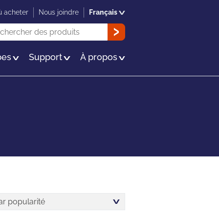
 acheter
Nous joindre
Français
herche
OK
es
Support
À propos