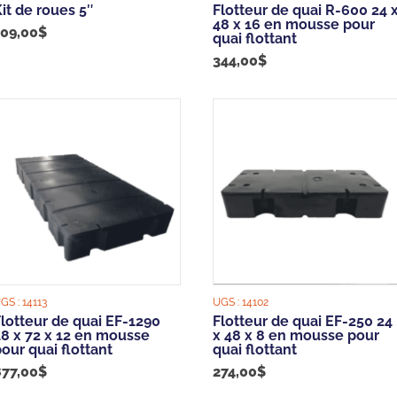
it de roues 5″
Flotteur de quai R-600 24 
48 x 16 en mousse pour
109,00
$
quai flottant
344,00
$
GS :
14113
UGS :
14102
Flotteur de quai EF-1290
Flotteur de quai EF-250 24
48 x 72 x 12 en mousse
x 48 x 8 en mousse pour
our quai flottant
quai flottant
877,00
$
274,00
$