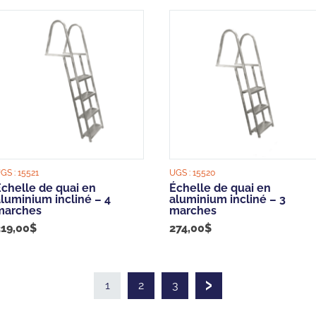
GS :
15521
UGS :
15520
Échelle de quai en
Échelle de quai en
luminium incliné – 4
aluminium incliné – 3
marches
marches
319,00
$
274,00
$
1
2
3
PAGE