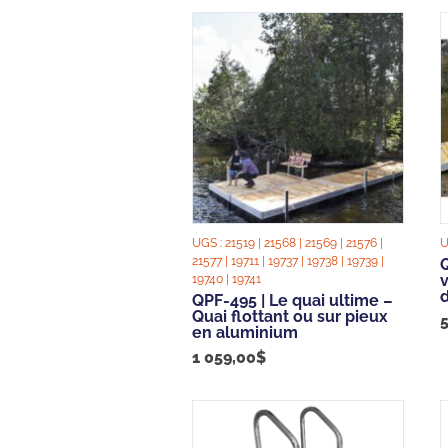
UGS :
21519 | 21568 | 21569 | 21576 |
U
21577 | 19711 | 19737 | 19738 | 19739 |
19740 | 19741
QPF-495 | Le quai ultime –
Quai flottant ou sur pieux
en aluminium
1 059,00
$