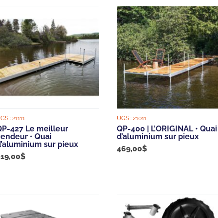
popularity
GS :
21111
UGS :
21011
QP-427 Le meilleur
QP-400 | L’ORIGINAL • Quai
vendeur • Quai
d’aluminium sur pieux
d’aluminium sur pieux
469,00
$
519,00
$