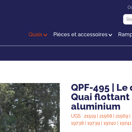
Passer
Où
au
Rec
contenu
principal
Quais
Pièces et accessoires
Ramp
QPF-495 | Le 
Quai flottant
aluminium
UGS :
21519 | 21568 | 21569 | 
19738 | 19739 | 19740 | 19741