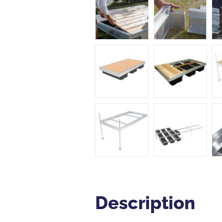
Description
Description