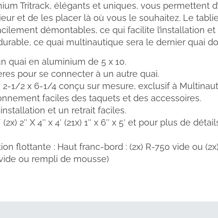
nium Tritrack, élégants et uniques, vous permettent d’
ieur et de les placer là où vous le souhaitez. Le tabl
lement démontables, ce qui facilite l’installation e
urable, ce quai multinautique sera le dernier quai d
n quai en aluminium de 5 x 10.
ères pour se connecter à un autre quai.
 2-1/2 x 6-1/4 conçu sur mesure, exclusif à Multinauti
ionnement faciles des taquets et des accessoires.
stallation et un retrait faciles.
′ (2x) 2″ X 4″ x 4′ (21x) 1″ x 6″ x 5′ et pour plus de déta
tion flottante : Haut franc-bord : (2x) R-750 vide ou (
 (vide ou rempli de mousse)