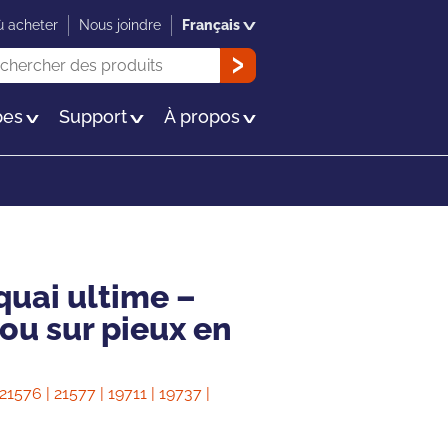
 acheter
Nous joindre
Français
herche
OK
es
Support
À propos
quai ultime –
 ou sur pieux en
21576 | 21577 | 19711 | 19737 |