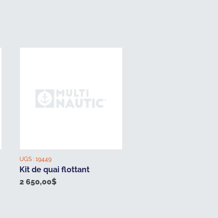
UGS :
19449
Kit de quai flottant
2 650,00
$