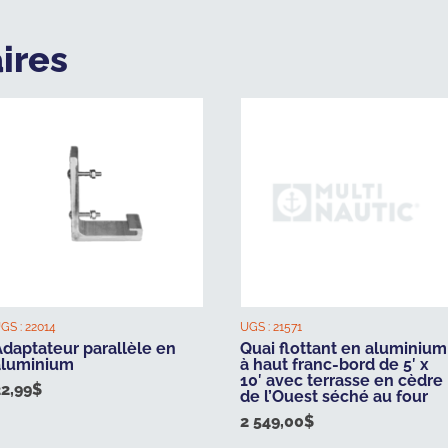
ires
GS :
22014
UGS :
21571
Adaptateur parallèle en
Quai flottant en aluminium
aluminium
à haut franc-bord de 5′ x
10′ avec terrasse en cèdre
22,99
$
de l’Ouest séché au four
2 549,00
$