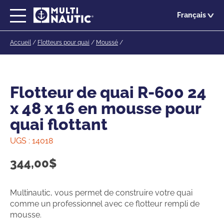
Passer
Français
au
contenu
Accueil
/
Flotteurs pour quai
/
Moussé
/
principal
Flotteur de quai R-600 24
x 48 x 16 en mousse pour
quai flottant
UGS :
14018
344,00
$
Multinautic, vous permet de construire votre quai
comme un professionnel avec ce flotteur rempli de
mousse.