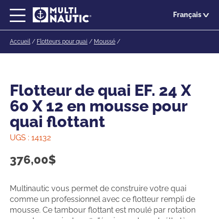
Passer
Français
au
contenu
Accueil
/
Flotteurs pour quai
/
Moussé
/
principal
Flotteur de quai EF. 24 X
60 X 12 en mousse pour
quai flottant
UGS :
14132
376,00
$
Multinautic vous permet de construire votre quai
comme un professionnel avec ce flotteur rempli de
mousse. Ce tambour flottant est moulé par rotation