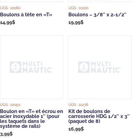
UGS :
22080
UGS :
10200
Boulons à tête en «T»
Boulons – 3/8″ x 2-1/2″
14,99
$
19,99
$
UGS :
22050
UGS :
22276
Boulon en «T» et écrou en
Kit de boulons de
acier inoxydable 1″ (pour
carrosserie HDG 1/2″ x 3″
les taquets dans le
(paquet de 8)
système de rails)
16,99
$
3,99
$