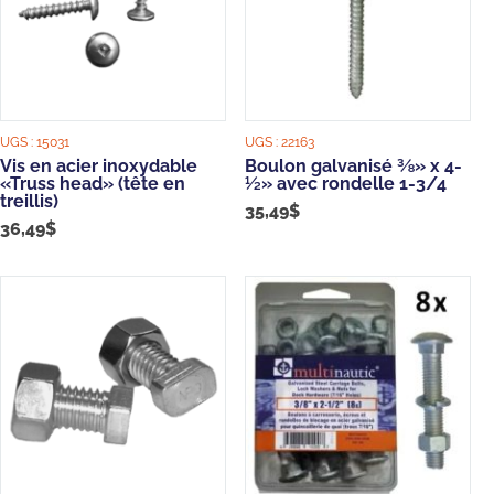
UGS :
15031
UGS :
22163
Vis en acier inoxydable
Boulon galvanisé ⅜» x 4-
«Truss head» (tête en
½» avec rondelle 1-3/4
treillis)
35,49
$
36,49
$