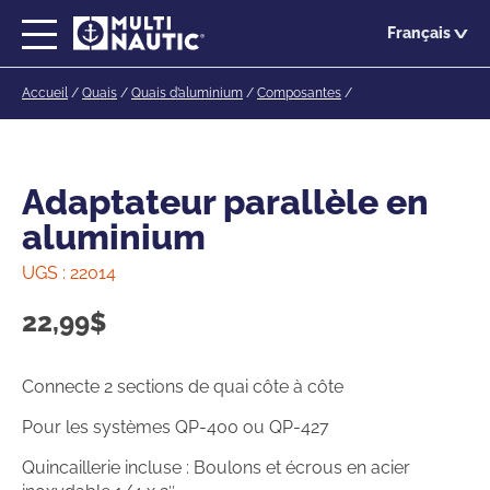
Passer
Français
au
contenu
Accueil
/
Quais
/
Quais d’aluminium
/
Composantes
/
principal
Adaptateur parallèle en
aluminium
UGS :
22014
22,99
$
Connecte 2 sections de quai côte à côte
Pour les systèmes QP-400 ou QP-427
Quincaillerie incluse : Boulons et écrous en acier