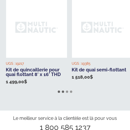
UGS :
19217
UGS :
19385
Kit de quincaillerie pour
Kit de quai semi-flottant
quai flottant 8′ x 16′ THD
1 518,00
$
1 499,00
$
Le meilleur service à la clientèle est là pour vous
1 800 585 1237