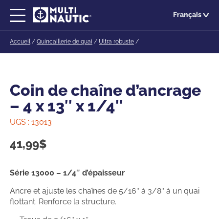
Passer
Français
au
contenu
Accueil
/
Quincaillerie de quai
/
Ultra robuste
/
principal
Coin de chaîne d’ancrage
– 4 x 13″ x 1/4″
UGS :
13013
41,99
$
Série 13000 – 1/4″ d’épaisseur
Ancre et ajuste les chaînes de 5/16″ à 3/8″ à un quai
flottant. Renforce la structure.