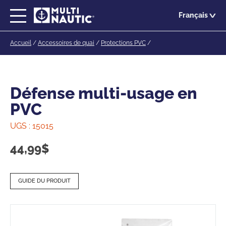
Passer
Français
au
contenu
Accueil
/
Accessoires de quai
/
Protections PVC
/
principal
Défense multi-usage en
PVC
UGS :
15015
44,99
$
GUIDE DU PRODUIT