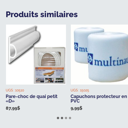
Produits similaires
UGS :
10510
UGS :
15025
Pare-choc de quai petit
Capuchons protecteur en
«D»
PVC
87,99
$
9,99
$