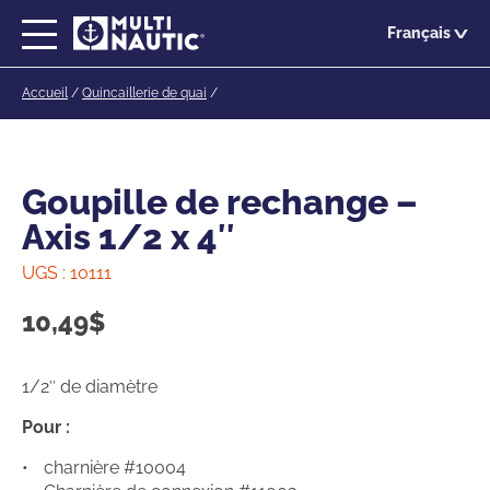
Passer
Français
au
contenu
Accueil
/
Quincaillerie de quai
/
principal
Goupille de rechange –
Axis 1/2 x 4″
UGS :
10111
10,49
$
1/2″ de diamètre
Pour :
charnière #10004