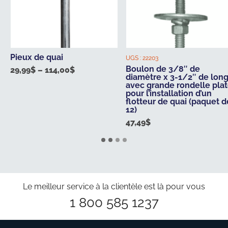
Pieux de quai
UGS :
22203
Boulon de 3/8″ de
29,99
$
–
114,00
$
Price
diamètre x 3-1/2″ de lon
range:
avec grande rondelle pla
pour l’installation d’un
29,99$
flotteur de quai (paquet d
through
12)
114,00$
47,49
$
Le meilleur service à la clientèle est là pour vous
1 800 585 1237