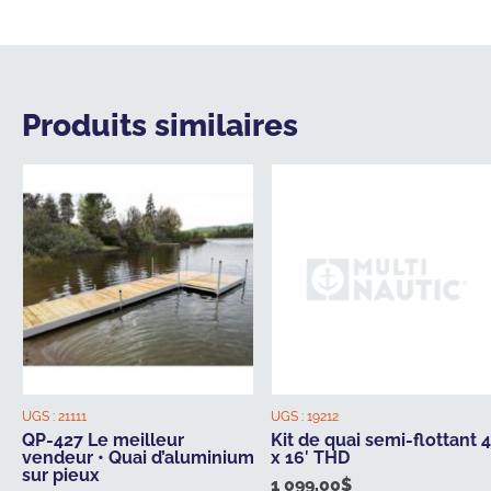
Produits similaires
UGS :
21111
UGS :
19212
QP-427 Le meilleur
Kit de quai semi-flottant 4
vendeur • Quai d’aluminium
x 16′ THD
sur pieux
1 099,00
$