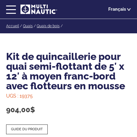
Passer
Français
au
contenu
Accueil
/
Quais
/
Quais de bois
/
principal
Kit de quincaillerie pour
quai semi-flottant de 5′ x
12′ à moyen franc-bord
avec flotteurs en mousse
UGS :
19375
904,00
$
GUIDE DU PRODUIT