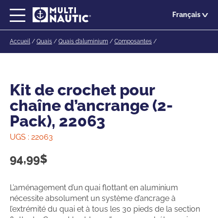
Passer
Français
au
contenu
Accueil
/
Quais
/
Quais d’aluminium
/
Composantes
/
principal
Kit de crochet pour
chaîne d’ancrange (2-
Pack), 22063
UGS :
22063
94,99
$
L’aménagement d’un quai flottant en aluminium
nécessite absolument un système d’ancrage à
l’extrémité du quai et à tous les 30 pieds de la section